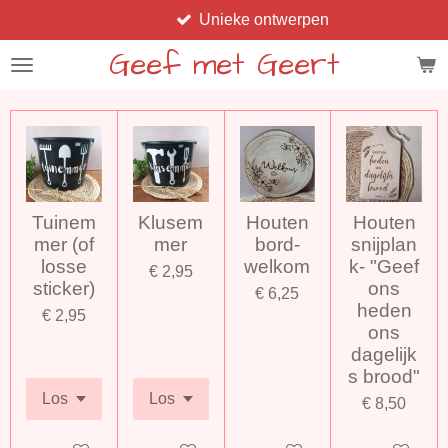
Unieke ontwerpen
Ga
direct
Geef met Geert
naar
de
hoofdinhoud
Tuinem
Klusem
Houten
Houten
mer (of
mer
bord-
snijplan
losse
welkom
k- "Geef
€ 2,95
sticker)
ons
€ 6,25
heden
€ 2,95
ons
dagelijk
s brood"
€ 8,50