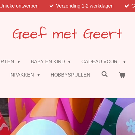
Unieke ontwerpen
Verzending 1-2 werkdagen
G
Geef met Geert
ARTEN
BABY EN KIND
CADEAU VOOR..
INPAKKEN
HOBBYSPULLEN