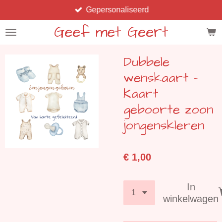
Gepersonaliseerd
Ga
direct
Geef met Geert
naar
de
Dubbele
hoofdinhoud
wenskaart -
Kaart
geboorte zoon
jongenskleren
€ 1,00
In
winkelwagen