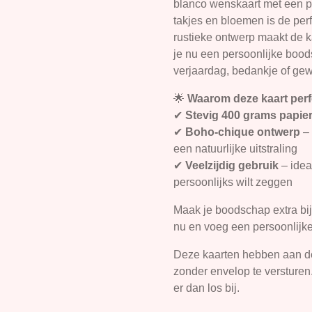
blanco wenskaart met een p
takjes en bloemen is de perf
rustieke ontwerp maakt de k
je nu een persoonlijke bood
verjaardag, bedankje of gew
🌟
Waarom deze kaart perfe
✔
Stevig 400 grams papie
✔
Boho-chique ontwerp
– 
een natuurlijke uitstraling
✔
Veelzijdig gebruik
– idea
persoonlijks wilt zeggen
Maak je boodschap extra bij
nu en voeg een persoonlijke t
Deze kaarten hebben aan de
zonder envelop te versturen
er dan los bij.