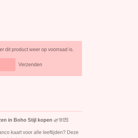
 dit product weer op voorraad is.
Verzenden
en in Boho Stijl kopen
🌿🌸💌
nco kaart voor alle leeftijden? Deze