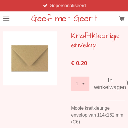
Gepersonaliseerd
Ga
direct
Geef met Geert
naar
de
Kraftkleurige
hoofdinhoud
envelop
€ 0,20
In
winkelwagen
Mooie kraftkleurige
envelop van
114x162 mm
(C6)