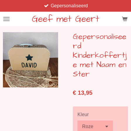
Gepersonaliseerd
Ga
direct
Geef met Geert
naar
de
Gepersonalisee
hoofdinhoud
rd
Kinderkoffertj
e met Naam en
Ster
€ 13,95
Kleur