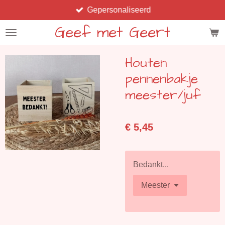
Gepersonaliseerd
Ga
direct
Geef met Geert
naar
de
Houten
hoofdinhoud
pennenbakje
meester/juf
€ 5,45
Bedankt...