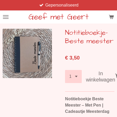
Gepersonaliseerd
Ga
direct
Geef met Geert
naar
de
Notitieboekje-
hoofdinhoud
Beste meester
€ 3,50
In
winkelwagen
Notitieboekje Beste
Meester – Met Pen |
Cadeautje Meesterdag