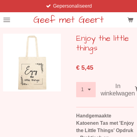
Gepersonaliseerd
Ga
direct
Geef met Geert
naar
de
Enjoy the little
hoofdinhoud
things
€ 5,45
In
winkelwagen
Handgemaakte
Katoenen Tas met 'Enjoy
the Little Things' Opdruk