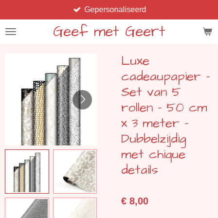
Gepersonaliseerd
Ga
direct
Geef met Geert
naar
de
Luxe
hoofdinhoud
cadeaupapier –
Set van 5
rollen – 50 cm
x 3 meter –
Dubbelzijdig
met chique
details
€ 8,00