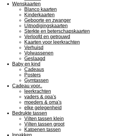
Wenskaarten
Blanco kaarten
Kinderkaarten
Geboorte en zwanger
Uitnodigingskaarten
Sterkte en beterschapskaarten
Verloofd en getrouwd
Kaarten voor leerkrachten
Verhuisd
Volwassenen
Geslaagd
Baby en kind
Cadeaus
Posters
Gymtassen
Cadeau voor..
leerkrachten
vaders & opa's
moeders & oma's
elke gelegenheid
Bedrukte tassen
Vilten tassen klein
Vilten tassen groot
Katoenen tassen
Inpakken