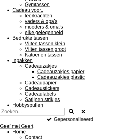
Gymtassen
Cadeau voor..
leerkrachten
vaders & opa's
moeders & oma's
elke gelegenheid
Bedrukte tassen
Vilten tassen klein
Vilten tassen groot
Katoenen tassen
Inpakken
Cadeauzakjes
Cadeauzakjes papier
Cadeauzakjes plastic
Cadeaupapier
Cadeaustickers
Cadeaulabels
Satijnen strikjes
Hobbyspullen
Gepersonaliseerd
Geef met Geert
Home
Contact