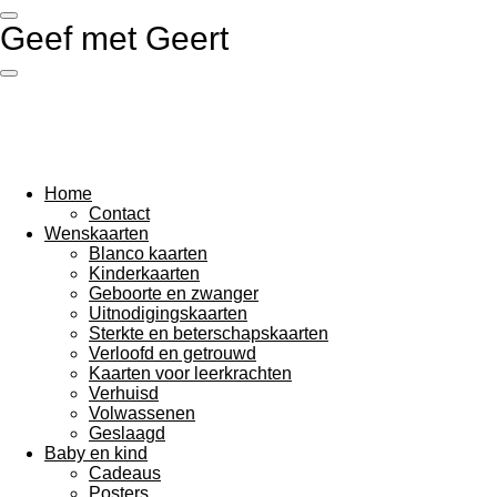
Ga
Geef met Geert
direct
naar
de
hoofdinhoud
Home
Contact
Wenskaarten
Blanco kaarten
Kinderkaarten
Geboorte en zwanger
Uitnodigingskaarten
Sterkte en beterschapskaarten
Verloofd en getrouwd
Kaarten voor leerkrachten
Verhuisd
Volwassenen
Geslaagd
Baby en kind
Cadeaus
Posters