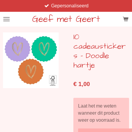
Gepersonaliseerd
Ga
direct
Geef met Geert
naar
de
10
hoofdinhoud
cadeausticker
s - Doodle
hartje
€ 1,00
Laat het me weten
wanneer dit product
weer op voorraad is.