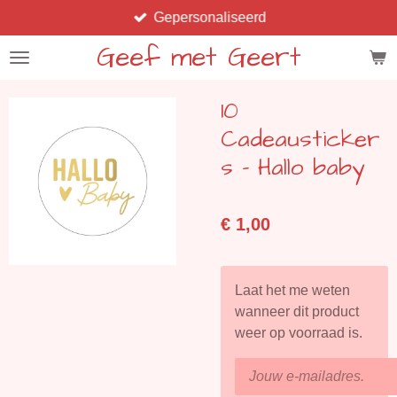
Gepersonaliseerd
Ga
direct
Geef met Geert
naar
de
10
hoofdinhoud
Cadeausticker
s - Hallo baby
€ 1,00
Laat het me weten
wanneer dit product
weer op voorraad is.