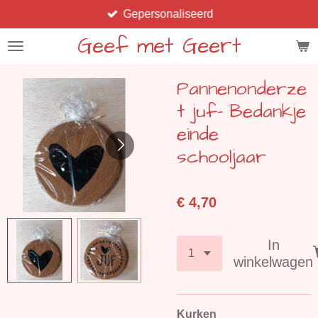
Gepersonaliseerd
Ga
direct
Geef met Geert
naar
de
Pannenonderze
hoofdinhoud
t juf- Bedankje
einde
schooljaar
€ 4,70
In
winkelwagen
Kurken