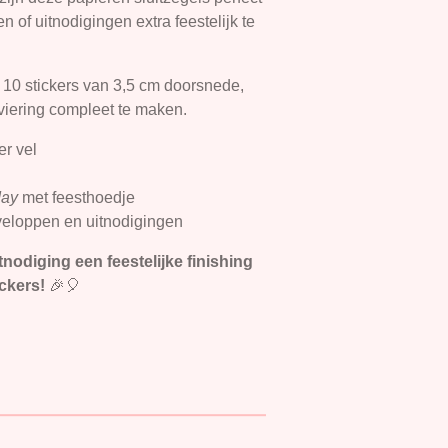
 of uitnodigingen extra feestelijk te
t 10 stickers van 3,5 cm doorsnede,
viering compleet te maken.
er vel
day
met feesthoedje
veloppen en uitnodigingen
tnodiging een feestelijke finishing
ickers!
🎉🎈