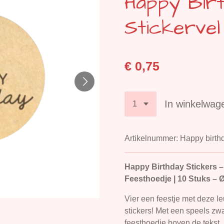
Happy Birt
Stickervel
€ 0,75
In winkelwag
Artikelnummer:
Happy birth
Happy Birthday Stickers –
Feesthoedje | 10 Stuks – 
Vier een feestje met deze le
stickers! Met een speels zwar
feesthoedje boven de tekst, 