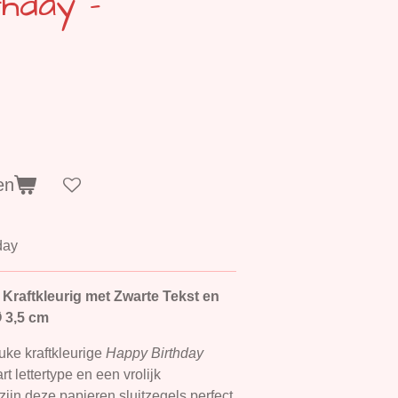
hday -
en
day
 Kraftkleurig met Zwarte Tekst en
Ø 3,5 cm
uke kraftkleurige
Happy Birthday
t lettertype en een vrolijk
zijn deze papieren sluitzegels perfect