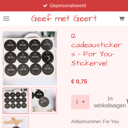
Gepersonaliseerd
Ga
direct
Geef met Geert
naar
de
12
hoofdinhoud
cadeausticker
s - For You-
Stickervel
€ 0,75
In
winkelwagen
Artikelnummer:
For You