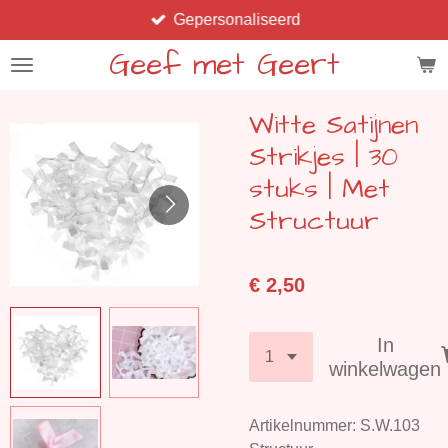
Gepersonaliseerd
Ga
direct
Geef met Geert
naar
de
Witte Satijnen
hoofdinhoud
Strikjes | 30
stuks | Met
Structuur
€ 2,50
In
winkelwagen
Artikelnummer:
S.W.103