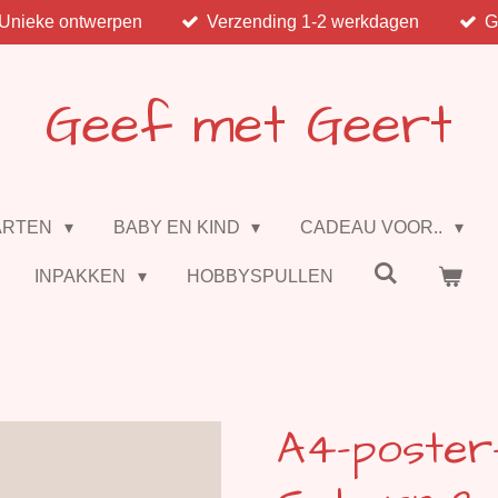
Unieke ontwerpen
Verzending 1-2 werkdagen
G
Geef met Geert
ARTEN
BABY EN KIND
CADEAU VOOR..
INPAKKEN
HOBBYSPULLEN
A4-poster-