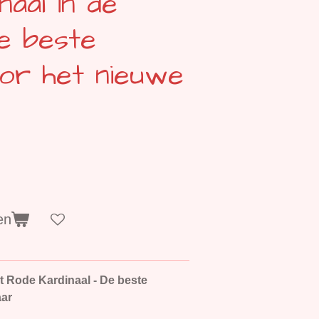
naal in de
e beste
or het nieuwe
en
t Rode Kardinaal - De beste
aar