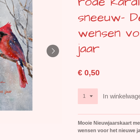
rode kardi
sneeuw- D
wensen vo
jaar
€ 0,50
In winkelwag
Mooie Nieuwjaarskaart me
wensen voor het nieuwe j