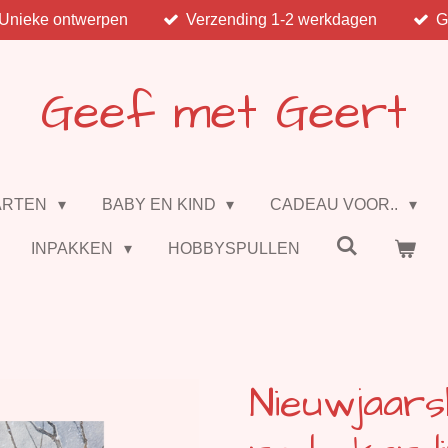
Unieke ontwerpen
Verzending 1-2 werkdagen
G
Geef met Geert
ARTEN
BABY EN KIND
CADEAU VOOR..
INPAKKEN
HOBBYSPULLEN
Nieuwjaar