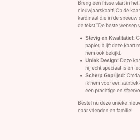
Breng een frisse start in he
nieuwjaarskaart! Op de kaart
kardinaal die in de sneeuw o
de tekst "De beste wensen v
Stevig en Kwalitatief:
G
papier, blijft deze kaart
hem ook bekijkt.
Uniek Design:
Deze kaa
hij echt speciaal is en i
Scherp Geprijsd:
Omdat
ik hem voor een aantrekke
een prachtige en sfeervol
Bestel nu deze unieke nieuw
naar vrienden en familie!