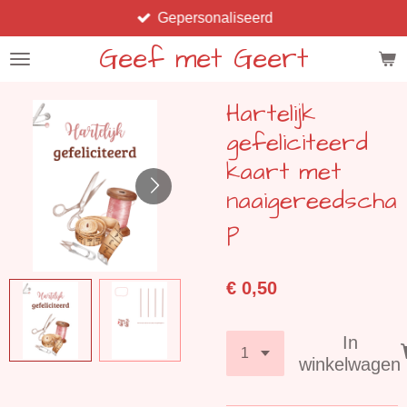
Gepersonaliseerd
Ga
direct
Geef met Geert
naar
de
Hartelijk
hoofdinhoud
gefeliciteerd
kaart met
naaigereedscha
p
€ 0,50
In
winkelwagen