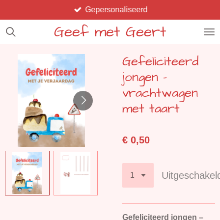
Gepersonaliseerd
Ga
direct
Geef met Geert
naar
de
Gefeliciteerd
hoofdinhoud
jongen –
vrachtwagen
met taart
€ 0,50
Uitgeschakel
Gefeliciteerd jongen –