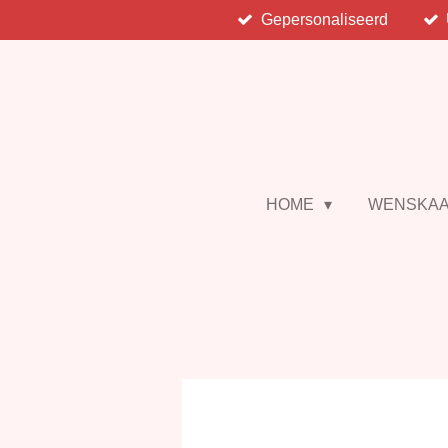
Gepersonaliseerd
Ga
direct
naar
de
hoofdinhoud
HOME
WENSKA