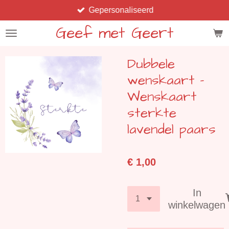
Gepersonaliseerd
Ga
direct
Geef met Geert
naar
de
Dubbele
hoofdinhoud
wenskaart -
Wenskaart
sterkte
lavendel paars
€ 1,00
In
winkelwagen