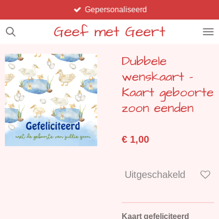
Gepersonaliseerd
Ga
direct
Geef met Geert
naar
de
Dubbele
hoofdinhoud
wenskaart -
Kaart geboorte
zoon eenden
€ 1,00
Uitgeschakeld
Kaart gefeliciteerd