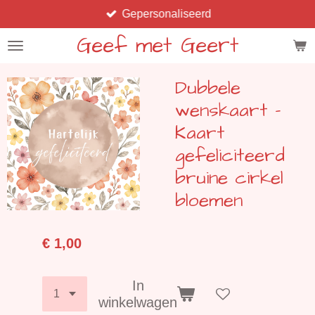
Gepersonaliseerd
Ga
direct
Geef met Geert
naar
de
Dubbele
hoofdinhoud
wenskaart -
Kaart
gefeliciteerd
bruine cirkel
bloemen
€ 1,00
In
winkelwagen