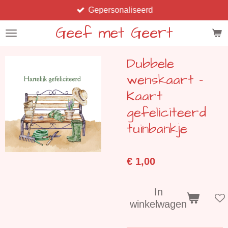
Gepersonaliseerd
Ga
direct
Geef met Geert
naar
de
Dubbele
hoofdinhoud
wenskaart -
Kaart
gefeliciteerd
tuinbankje
€ 1,00
In
winkelwagen