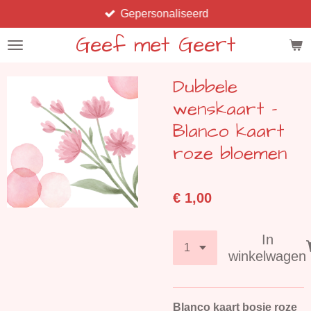
Gepersonaliseerd
Ga
direct
Geef met Geert
naar
de
Dubbele
hoofdinhoud
wenskaart -
Blanco kaart
roze bloemen
€ 1,00
In
winkelwagen
Blanco kaart bosje roze