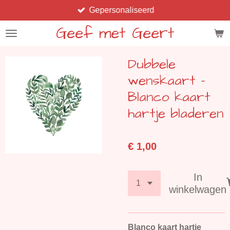
Gepersonaliseerd
Ga
direct
Geef met Geert
naar
de
Dubbele
hoofdinhoud
wenskaart -
Blanco kaart
hartje bladeren
€ 1,00
In
winkelwagen
Blanco kaart hartje