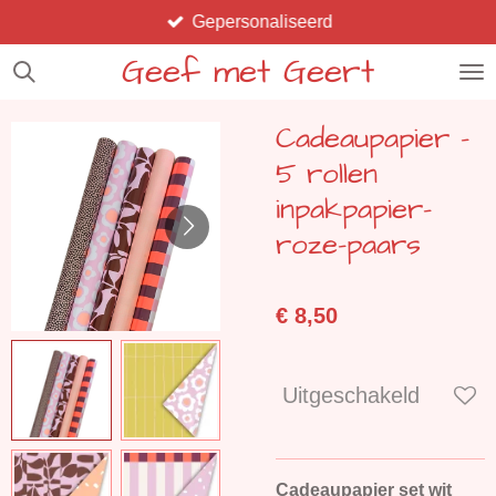
Gepersonaliseerd
Ga
direct
Geef met Geert
naar
de
Cadeaupapier -
hoofdinhoud
5 rollen
inpakpapier-
roze-paars
€ 8,50
Uitgeschakeld
Cadeaupapier set wit