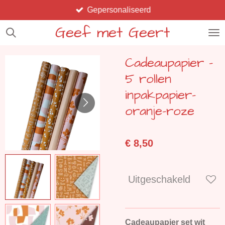
Gepersonaliseerd
Ga
direct
Geef met Geert
naar
de
Cadeaupapier -
hoofdinhoud
5 rollen
inpakpapier-
oranje-roze
€ 8,50
Uitgeschakeld
Cadeaupapier set wit