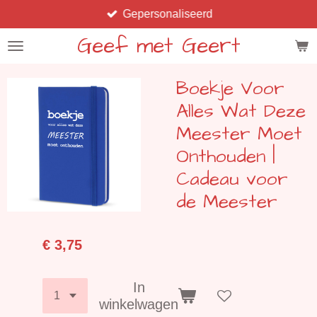
Gepersonaliseerd
Ga
direct
Geef met Geert
naar
de
Boekje Voor
hoofdinhoud
Alles Wat Deze
Meester Moet
Onthouden |
Cadeau voor
de Meester
€ 3,75
In
winkelwagen