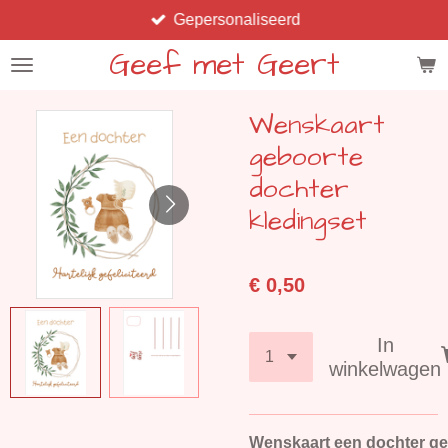
Gepersonaliseerd
Ga
direct
Geef met Geert
naar
de
Wenskaart
hoofdinhoud
geboorte
dochter
kledingset
€ 0,50
In
winkelwagen
Wenskaart een dochter gefe