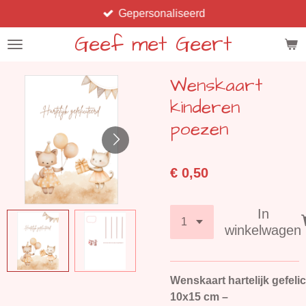
Gepersonaliseerd
Ga
direct
Geef met Geert
naar
de
Wenskaart
hoofdinhoud
kinderen
poezen
€ 0,50
In
winkelwagen
Wenskaart hartelijk gefeli
10x15 cm –