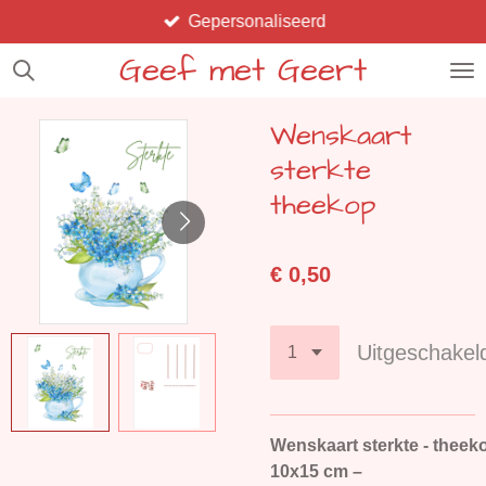
Gepersonaliseerd
Ga
direct
Geef met Geert
naar
de
Wenskaart
hoofdinhoud
sterkte
theekop
€ 0,50
Uitgeschakel
Wenskaart sterkte - theek
10x15 cm –