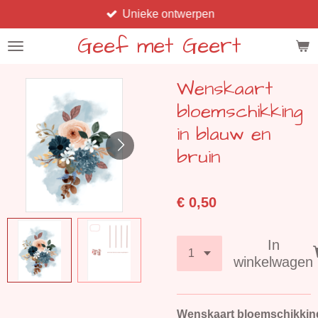
Unieke ontwerpen
Ga
direct
Geef met Geert
naar
de
Wenskaart
hoofdinhoud
bloemschikking
in blauw en
bruin
€ 0,50
In
winkelwagen
Wenskaart bloemschikking