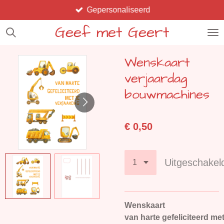
Gepersonaliseerd
Ga
direct
Geef met Geert
naar
de
Wenskaart
hoofdinhoud
verjaardag
bouwmachines
€ 0,50
Uitgeschakel
Wenskaart
van harte gefeliciteerd me